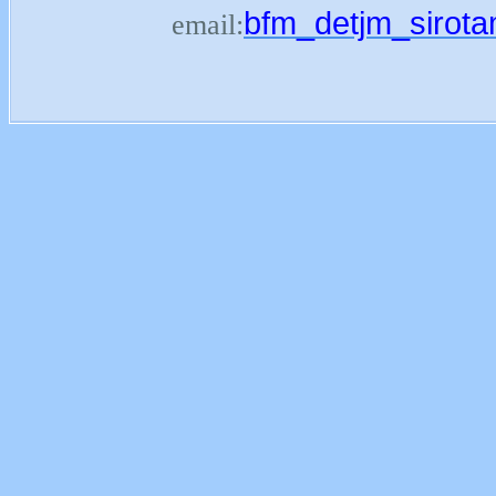
bfm_detjm_sirot
email: