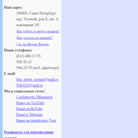
Наш адрес:
190005, Санкт-Петербург,
пер. Угловой, дом 9, лит. А,
помещение 1Н
Как дойти от метро пешком?
Как доехать на машине?
См. на Яндекс.Картах
Наши телефоны:
(812) 400-17-95
958-35-21
946-23-79 (моб. директора)
E-mail:
bfm_detjm_sirotam@mail.ru
9583521@mail.ru
Мы в социальных сетях:
Сообщество ВКонтакте
Канал на YouTube
Канал на RuTube
Канал в Telegram
Канал на платформе Дзен
Реквизиты для перечисления
средств