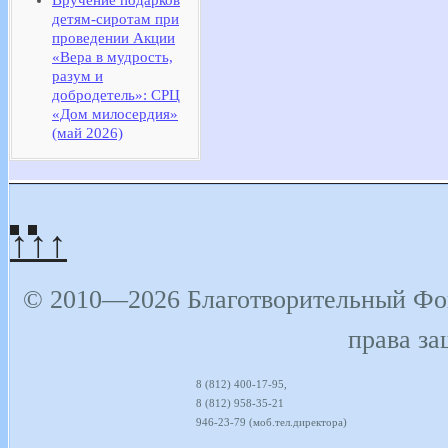
детям-сиротам при
проведении Акции
«Вера в мудрость,
разум и
добродетель»: СРЦ
«Дом милосердия»
(май 2026)
↑↑↑
© 2010—2026 Благотворительный Фон
права з
8 (812) 400-17-95,
8 (812) 958-35-21
946-23-79 (моб.тел.директора)