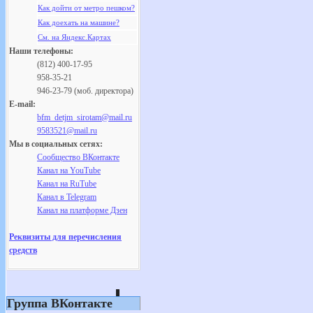
Как дойти от метро пешком?
Как доехать на машине?
См. на Яндекс.Картах
Наши телефоны:
(812) 400-17-95
958-35-21
946-23-79 (моб. директора)
E-mail:
bfm_detjm_sirotam@mail.ru
9583521@mail.ru
Мы в социальных сетях:
Сообщество ВКонтакте
Канал на YouTube
Канал на RuTube
Канал в Telegram
Канал на платформе Дзен
Реквизиты для перечисления
средств
Группа ВКонтакте